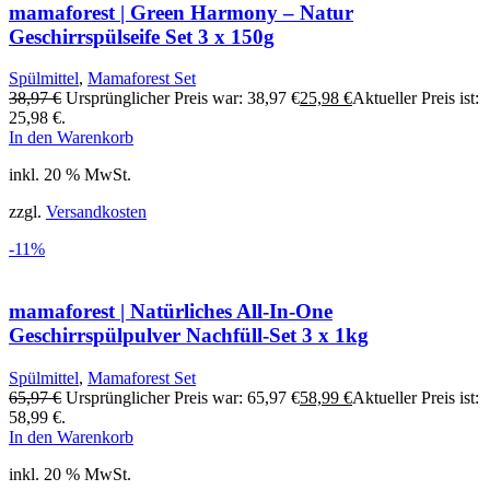
mamaforest | Green Harmony – Natur
Geschirrspülseife Set 3 x 150g
Spülmittel
,
Mamaforest Set
38,97
€
Ursprünglicher Preis war: 38,97 €
25,98
€
Aktueller Preis ist:
25,98 €.
In den Warenkorb
inkl. 20 % MwSt.
zzgl.
Versandkosten
-11%
mamaforest | Natürliches All-In-One
Geschirrspülpulver Nachfüll-Set 3 x 1kg
Spülmittel
,
Mamaforest Set
65,97
€
Ursprünglicher Preis war: 65,97 €
58,99
€
Aktueller Preis ist:
58,99 €.
In den Warenkorb
inkl. 20 % MwSt.