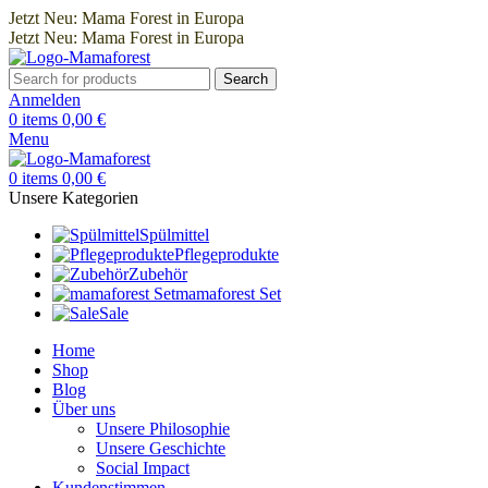
Jetzt Neu: Mama Forest in Europa
Jetzt Neu: Mama Forest in Europa
Search
Anmelden
0
items
0,00
€
Menu
0
items
0,00
€
Unsere Kategorien
Spülmittel
Pflegeprodukte
Zubehör
mamaforest Set
Sale
Home
Shop
Blog
Über uns
Unsere Philosophie
Unsere Geschichte
Social Impact
Kundenstimmen