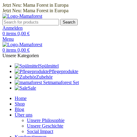
Jetzt Neu: Mama Forest in Europa
Jetzt Neu: Mama Forest in Europa
Search
Anmelden
0
items
0,00
€
Menu
0
items
0,00
€
Unsere Kategorien
Spülmittel
Pflegeprodukte
Zubehör
mamaforest Set
Sale
Home
Shop
Blog
Über uns
Unsere Philosophie
Unsere Geschichte
Social Impact
Kundenstimmen