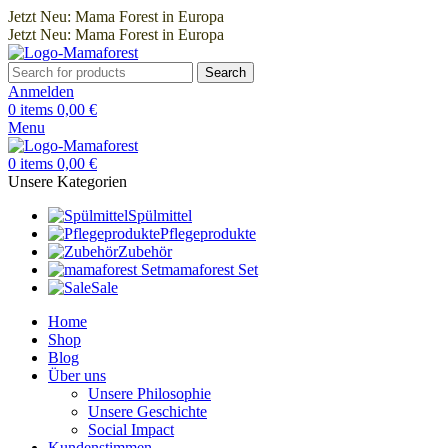
Jetzt Neu: Mama Forest in Europa
Jetzt Neu: Mama Forest in Europa
Search
Anmelden
0
items
0,00
€
Menu
0
items
0,00
€
Unsere Kategorien
Spülmittel
Pflegeprodukte
Zubehör
mamaforest Set
Sale
Home
Shop
Blog
Über uns
Unsere Philosophie
Unsere Geschichte
Social Impact
Kundenstimmen